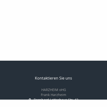
Kontaktieren Sie uns
HARZHEIM oHG
Frank Harzheim
Bernhard Letterhaus Str. 43
50670 Köln