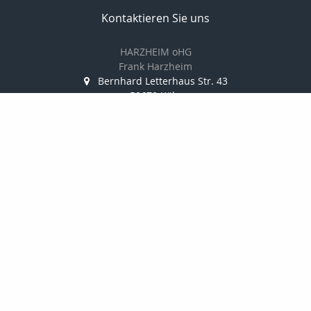
Kontaktieren Sie uns
HARZHEIM oHG
Frank Harzheim
Bernhard Letterhaus Str. 43
50670 Köln
+49 221 73 19 74
+49 221 72 23 39
VBH@koeln.de
http://www.harzheim-ohg.de
Nachricht schreiben
zum Kundenbereich