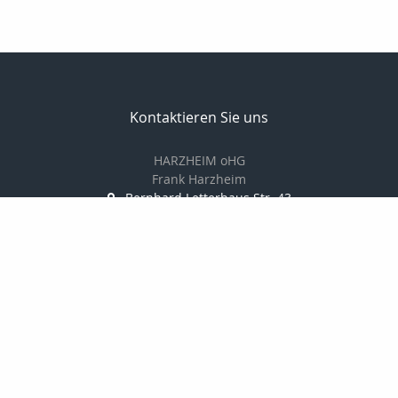
Kontaktieren Sie uns
HARZHEIM oHG
Frank Harzheim
Bernhard Letterhaus Str. 43
50670 Köln
+49 221 73 19 74
+49 221 72 23 39
VBH@koeln.de
http://www.harzheim-ohg.de
Nachricht schreiben